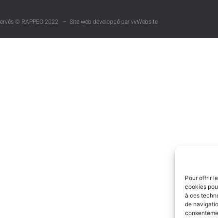
éservés © RAPPEO 2022 – Site web développé par vvWebsite
Pour offrir 
cookies pour
à ces techn
de navigatio
consentement